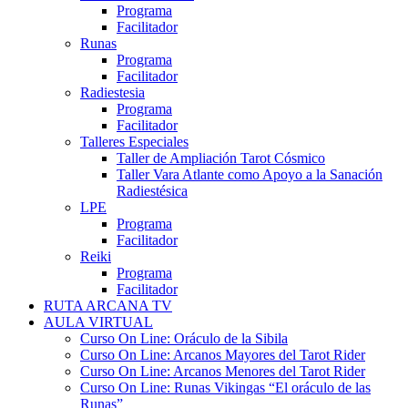
Programa
Facilitador
Runas
Programa
Facilitador
Radiestesia
Programa
Facilitador
Talleres Especiales
Taller de Ampliación Tarot Cósmico
Taller Vara Atlante como Apoyo a la Sanación
Radiestésica
LPE
Programa
Facilitador
Reiki
Programa
Facilitador
RUTA ARCANA TV
AULA VIRTUAL
Curso On Line: Oráculo de la Sibila
Curso On Line: Arcanos Mayores del Tarot Rider
Curso On Line: Arcanos Menores del Tarot Rider
Curso On Line: Runas Vikingas “El oráculo de las
Runas”