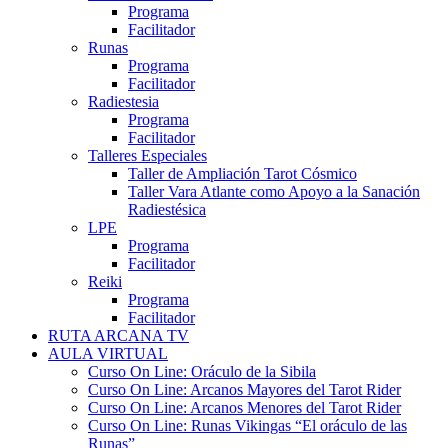
Programa
Facilitador
Runas
Programa
Facilitador
Radiestesia
Programa
Facilitador
Talleres Especiales
Taller de Ampliación Tarot Cósmico
Taller Vara Atlante como Apoyo a la Sanación
Radiestésica
LPE
Programa
Facilitador
Reiki
Programa
Facilitador
RUTA ARCANA TV
AULA VIRTUAL
Curso On Line: Oráculo de la Sibila
Curso On Line: Arcanos Mayores del Tarot Rider
Curso On Line: Arcanos Menores del Tarot Rider
Curso On Line: Runas Vikingas “El oráculo de las
Runas”