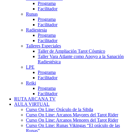
Programa
Facilitador
Runas
Programa
Facilitador
Radiestesia
Programa
Facilitador
Talleres Especiales
Taller de Ampliación Tarot Cósmico
Taller Vara Atlante como Apoyo a la Sanación
Radiestésica
LPE
Programa
Facilitador
Reiki
Programa
Facilitador
RUTA ARCANA TV
AULA VIRTUAL
Curso On Line: Oráculo de la Sibila
Curso On Line: Arcanos Mayores del Tarot Rider
Curso On Line: Arcanos Menores del Tarot Rider
Curso On Line: Runas Vikingas “El oráculo de las
Runas”