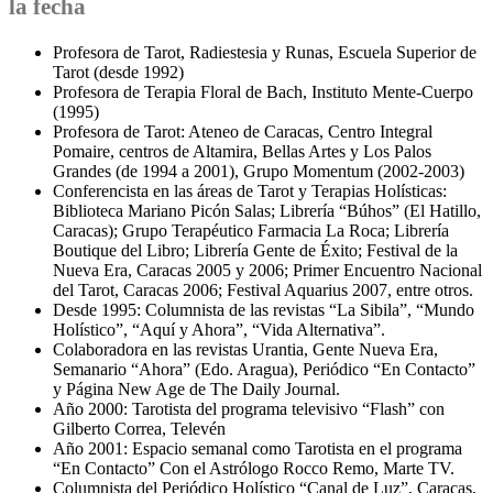
la fecha
Profesora de Tarot, Radiestesia y Runas, Escuela Superior de
Tarot (desde 1992)
Profesora de Terapia Floral de Bach, Instituto Mente-Cuerpo
(1995)
Profesora de Tarot: Ateneo de Caracas, Centro Integral
Pomaire, centros de Altamira, Bellas Artes y Los Palos
Grandes (de 1994 a 2001), Grupo Momentum (2002-2003)
Conferencista en las áreas de Tarot y Terapias Holísticas:
Biblioteca Mariano Picón Salas; Librería “Búhos” (El Hatillo,
Caracas); Grupo Terapéutico Farmacia La Roca; Librería
Boutique del Libro; Librería Gente de Éxito; Festival de la
Nueva Era, Caracas 2005 y 2006; Primer Encuentro Nacional
del Tarot, Caracas 2006; Festival Aquarius 2007, entre otros.
Desde 1995: Columnista de las revistas “La Sibila”, “Mundo
Holístico”, “Aquí y Ahora”, “Vida Alternativa”.
Colaboradora en las revistas Urantia, Gente Nueva Era,
Semanario “Ahora” (Edo. Aragua), Periódico “En Contacto”
y Página New Age de The Daily Journal.
Año 2000: Tarotista del programa televisivo “Flash” con
Gilberto Correa, Televén
Año 2001: Espacio semanal como Tarotista en el programa
“En Contacto” Con el Astrólogo Rocco Remo, Marte TV.
Columnista del Periódico Holístico “Canal de Luz”, Caracas,