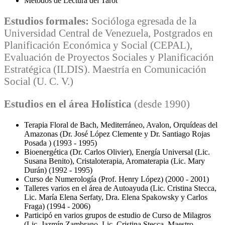
Métodos de Lectura del Tarot
Estudios formales:
Socióloga egresada de la
Universidad Central de Venezuela, Postgrados en
Planificación Económica y Social (CEPAL),
Evaluación de Proyectos Sociales y Planificación
Estratégica (ILDIS). Maestría en Comunicación
Social (U. C. V.)
Estudios en el área Holística
(desde 1990)
Terapia Floral de Bach, Mediterráneo, Avalon, Orquídeas del
Amazonas (Dr. José López Clemente y Dr. Santiago Rojas
Posada ) (1993 - 1995)
Bioenergética (Dr. Carlos Olivier), Energía Universal (Lic.
Susana Benito), Cristaloterapia, Aromaterapia (Lic. Mary
Durán) (1992 - 1995)
Curso de Numerología (Prof. Henry López) (2000 - 2001)
Talleres varios en el área de Autoayuda (Lic. Cristina Stecca,
Lic. María Elena Serfaty, Dra. Elena Spakowsky y Carlos
Fraga) (1994 - 2006)
Participó en varios grupos de estudio de Curso de Milagros
(Lic. Jazmín Zambrano, Lic. Cristina Stecca, Maestro